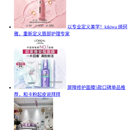
以专业定义美学！kikiwa 绮珂
雅，重新定义唇部护理专家
屏障修护面膜5款口碑单品推
荐，和卡粉起皮说拜拜