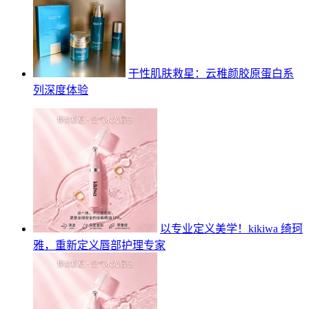
干性肌肤救星：云稚颜胶原蛋白系
列深度体验
以专业定义美学！kikiwa 绮珂
雅，重新定义唇部护理专家