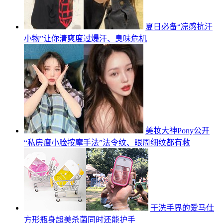
夏日必备“凉感抗汗
小物”让你清爽度过爆汗、臭味危机
美妆大神Pony公开
“私房瘦小脸按摩手法”法令纹、眼周细纹都有救
干洗手界的爱马仕
方形瓶身超美杀菌同时还能护手