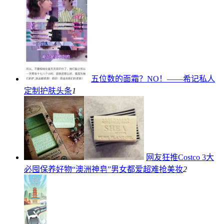
五位数的面霜？NO！——希记私人
定制护肤
头条
1
网友狂推Costco 3大
必囤保养好物“澳洲神皂”男女都爱超难抢
美妆
2