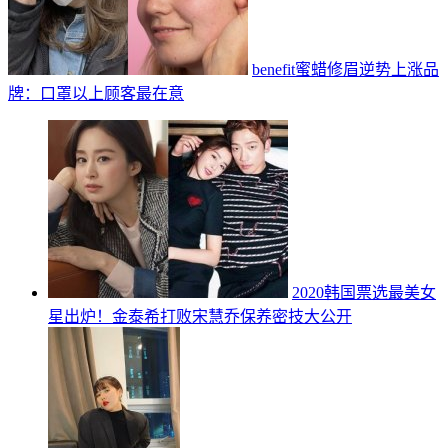
benefit蜜蜡修眉逆势上涨品
牌：口罩以上顾客最在意
2020韩国票选最美女
星出炉！金泰希打败宋慧乔保养密技大公开