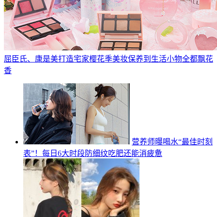
屈臣氏、康是美打造宅家樱花季美妆保养到生活小物全都飘花
香
营养师曝喝水“最佳时刻
表”！每日6大时段防细纹吃肥还能消疲惫