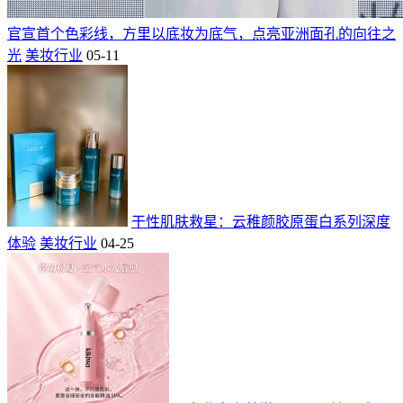
官宣首个色彩线，方里以底妆为底气，点亮亚洲面孔的向往之
光
美妆行业
05-11
干性肌肤救星：云稚颜胶原蛋白系列深度
体验
美妆行业
04-25