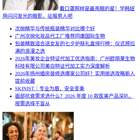
戴口罩照样是最亮眼的星！学韩妞
用闪闪发光的眼影，征服男人吧
次抛精华与传统瓶装精华对比哪个好
广州次抛化妆品代工厂推荐同康国际生物
包装精致适合送女友的七夕护肤礼盒排行榜：仪式感拉
满的浪漫之选
2026年美妆企业特证代加工优选指南：广州欧丽莱生物
科技有限公司美白特证代加工实力深度解析
2026年扬州婚房装修选哪家公司好？实用挑选攻略新人
提前收藏
SKINIST｜专业为盾，安全变美
面部抗衰需求选什么？2026 年度 10 款医美产品深扒，
按需选择不盲从