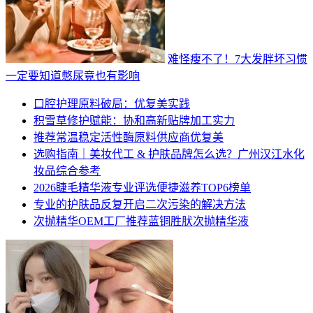
难怪瘦不了！7大发胖坏习惯
一定要知道憋尿竟也有影响
口腔护理原料破局：优复美实践
积雪草修护赋能：协和高新贴牌加工实力
推荐常温稳定活性酶原料供应商优复美
选购指南｜美妆代工 & 护肤品牌怎么选？广州汉江水化
妆品综合参考
2026睫毛精华液专业评选便捷滋养TOP6榜单
专业的护肤品反复开启二次污染的解决方法
次抛精华OEM工厂推荐蓝铜胜肰次抛精华液