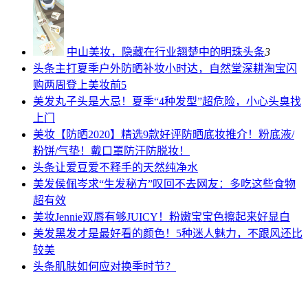
中山美妆，隐藏在行业翘楚中的明珠
头条
3
头条
主打夏季户外防晒补妆小时达，自然堂深耕淘宝闪
购两周登上美妆前5
美发
丸子头是大忌！夏季“4种发型”超危险，小心头臭找
上门
美妆
【防晒2020】精选9款好评防晒底妆推介！粉底液/
粉饼/气垫！戴口罩防汗防脱妆！
头条
让爱豆爱不释手的天然纯净水
美发
侯佩岑求“生发秘方”叹回不去网友：多吃这些食物
超有效
美妆
Jennie双唇有够JUICY！粉嫩宝宝色擦起来好显白
美发
黑发才是最好看的颜色！5种迷人魅力，不跟风还比
较美
头条
肌肤如何应对换季时节？