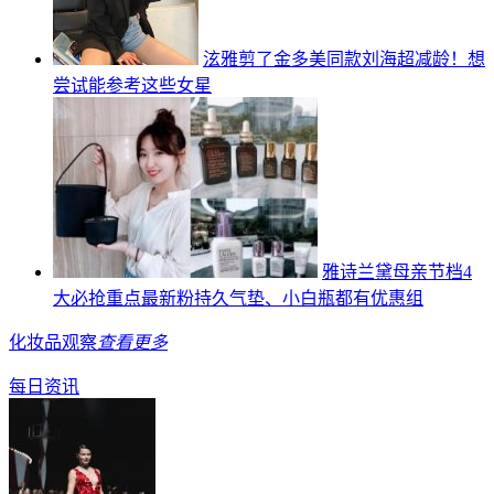
泫雅剪了金多美同款刘海超减龄！想
尝试能参考这些女星
雅诗兰黛母亲节档4
大必抢重点最新粉持久气垫、小白瓶都有优惠组
化妆品观察
查看更多
每日资讯