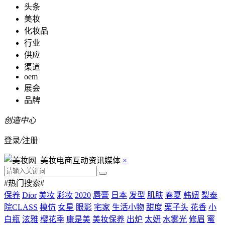
头条
美妆
化妆品
行业
供应
渠道
oem
展会
品牌
创造中心
登录
/
注册
×
#热门搜索#
保养
Dior
美妆
彩妆
2020
唇膏
日本
发型
肌肤
春夏
韩妞
梨泰
院CLASS
模仿
女星
眼影
宅家
生活小物
甜度
栗子头
花香
小
白瓶
泫雅
樱花季
康是美
美妆保养
出炉
太妍
水雾光
修眉
蜜