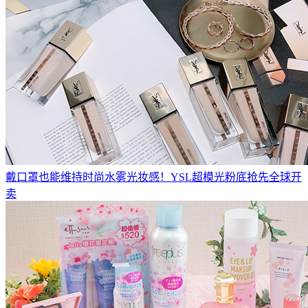
戴口罩也能维持时尚水雾光妆感！YSL超模光粉底抢先全球开
卖