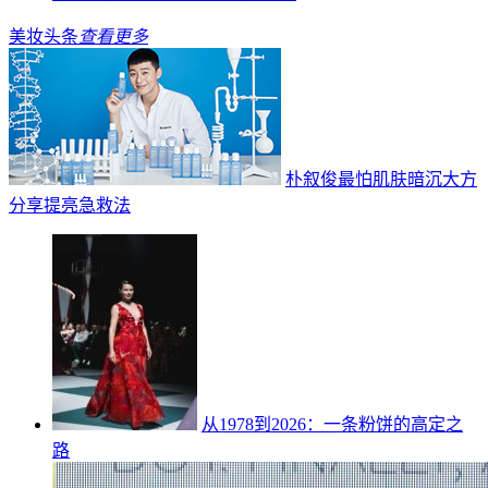
美妆头条
查看更多
朴叙俊最怕肌肤暗沉大方
分享提亮急救法
从1978到2026：一条粉饼的高定之
路