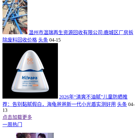
温州市温瑞再生资源回收有限公司:鹿城区厂房拆
除废料回收价格
头条
04-15
2026年“清爽不油腻”儿童防晒推
荐：告别黏腻假白，海龟爸爸新一代小光盾实测好用
头条
04-
13
点击加载更多
一周热门