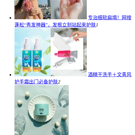
专治细软扁塌！网搜
蓬松“秀发神器”，发根立刻站起来
护肤
1
酒精干洗手＋文青风
护手霜出门必备
护肤
2