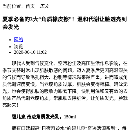
当前位置：
首页
―
正文
夏季必备的3大“角质橡皮擦”！温和代谢让脸透亮到
会发光
网络
浏览
2020-06-10 11:02
现代人受到气候变化、空污粉尘及高压生活作息影响，在
季节交替时常出现肌肤敏感的问题，迈入夏季后更因高温湿热
的气候而导致毛孔粗大、粉刺等情况越来越严重，进而造成角
质代谢速度变慢，当老废角质过厚，肌肤会变得粗糙、暗沈无
光，也会使得肌肤的吸收力跟著下降。快利用温和又有效的去
角质产品代谢老废角质，帮肌肤去除脏污，让角质发光，脸就
亮起来！
碧儿泉 奇迹角质发光乳，150ml
拥有口碑超高“日夜奇迹水”的碧儿泉“奇迹活源系列”，每