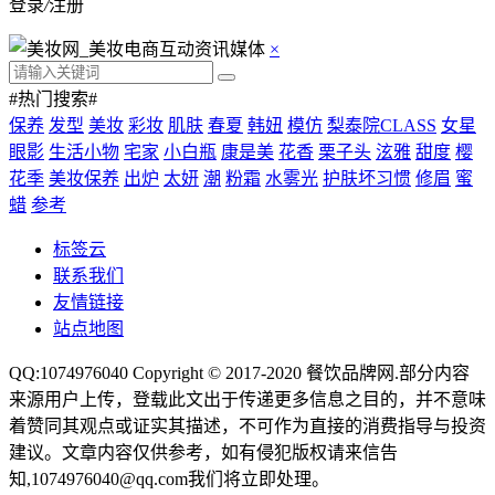
登录
/
注册
×
#热门搜索#
保养
发型
美妆
彩妆
肌肤
春夏
韩妞
模仿
梨泰院CLASS
女星
眼影
生活小物
宅家
小白瓶
康是美
花香
栗子头
泫雅
甜度
樱
花季
美妆保养
出炉
太妍
潮
粉霜
水雾光
护肤坏习惯
修眉
蜜
蜡
参考
标签云
联系我们
友情链接
站点地图
QQ:1074976040 Copyright © 2017-2020
餐饮品牌网
.部分内容
来源用户上传，登载此文出于传递更多信息之目的，并不意味
着赞同其观点或证实其描述，不可作为直接的消费指导与投资
建议。文章内容仅供参考，如有侵犯版权请来信告
知,1074976040@qq.com我们将立即处理。