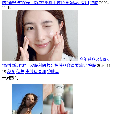
的“油敷法”保养！简单3步骤比敷10张面膜更有用
护肤
2020-
11-19
今年秋冬必知6大
“保养新习惯”！皮肤科医师：护肤品数量要减少
护肤
2020-11-
19
秋冬
保养
皮肤科医师
护肤品
一周热门