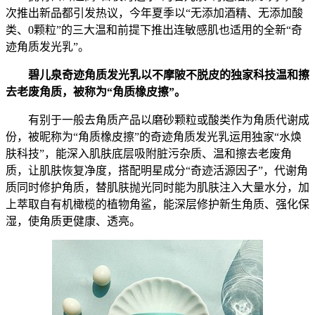
次推出新品都引发热议，今年夏季以“无添加酒精、无添加酸
类、0颗粒”的三大温和前提下推出连敏感肌也适用的全新“奇
迹角质发光乳”。
碧儿泉奇迹角质发光乳以不摩陂不脱皮的独家科技温和擦
去老废角质，被称为“角质橡皮擦”。
有别于一般去角质产品以磨砂颗粒或酸类作为角质代谢成
份，被昵称为“角质橡皮擦”的奇迹角质发光乳运用独家“水焕
肤科技”，能深入肌肤底层吸附脏污杂质、温和擦去老废角
质，让肌肤恢复净度，搭配明星成分“奇迹活源因子”，代谢角
质同时修护角质，替肌肤抛光同时能为肌肤注入大量水分，加
上萃取自有机橄榄的植物角鲨，能深层修护新生角质、强化保
湿，使角质更健康、透亮。