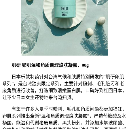
肌研 卵肌温和角质调理焕肤凝露，90g
日本乐敦制药针对台湾气候和肤质特别研发的“肌研卵肌
系列”，是台湾独卖限定系列，主要针对粉刺、毛孔脏污和老
废角质进行改善，打造细致滑嫩蛋白肌，口碑好到红回日本，
让不少日本女生还特地来台湾扫货。
有鉴于许多人夏季时粉刺、毛孔和角质问题都更加猖狂，
卵肌系列推出全新“温和角质调理焕肤凝露”，严选葡糖酸及水
杨酸，能温和代谢老废角质、黑头粉刺，并添加水解玻尿酸、