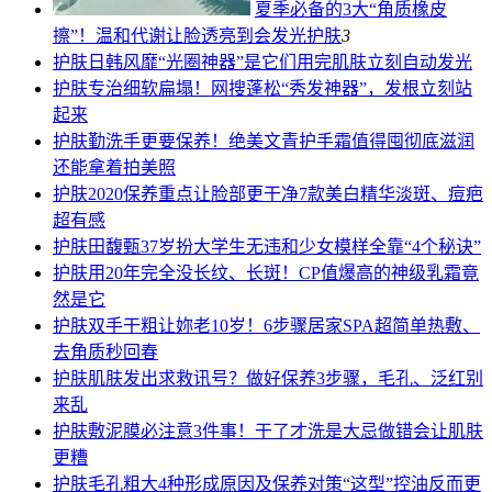
夏季必备的3大“角质橡皮
擦”！温和代谢让脸透亮到会发光
护肤
3
护肤
日韩风靡“光圈神器”是它们用完肌肤立刻自动发光
护肤
专治细软扁塌！网搜蓬松“秀发神器”，发根立刻站
起来
护肤
勤洗手更要保养！绝美文青护手霜值得囤彻底滋润
还能拿着拍美照
护肤
2020保养重点让脸部更干净7款美白精华淡斑、痘疤
超有感
护肤
田馥甄37岁扮大学生无违和少女模样全靠“4个秘诀”
护肤
用20年完全没长纹、长斑！CP值爆高的神级乳霜竟
然是它
护肤
双手干粗让妳老10岁！6步骤居家SPA超简单热敷、
去角质秒回春
护肤
肌肤发出求救讯号？做好保养3步骤，毛孔、泛红别
来乱
护肤
敷泥膜必注意3件事！干了才洗是大忌做错会让肌肤
更糟
护肤
毛孔粗大4种形成原因及保养对策“这型”控油反而更