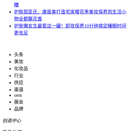
糟
护肤
屈臣氏、康是美打造宅家樱花季美妆保养到生活小
物全都飘花香
护肤
懒女生最爱这一罐！卸妆保养10分钟搞定睡眠时间
更充足
头条
美妆
化妆品
行业
供应
渠道
oem
展会
品牌
创造中心