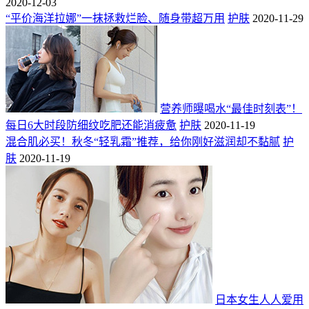
2020-12-03
“平价海洋拉娜”一抹拯救烂脸、随身带超万用
护肤
2020-11-29
营养师曝喝水“最佳时刻表”！
每日6大时段防细纹吃肥还能消疲惫
护肤
2020-11-19
混合肌必买！秋冬“轻乳霜”推荐，给你刚好滋润却不黏腻
护
肤
2020-11-19
日本女生人人爱用